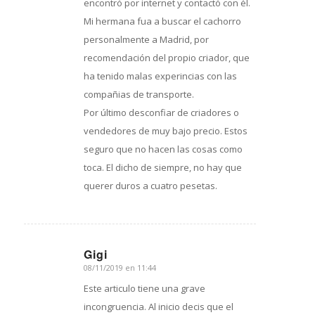
encontró por internet y contactó con él.
Mi hermana fua a buscar el cachorro
personalmente a Madrid, por
recomendación del propio criador, que
ha tenido malas experincias con las
compañias de transporte.
Por último desconfiar de criadores o
vendedores de muy bajo precio. Estos
seguro que no hacen las cosas como
toca. El dicho de siempre, no hay que
querer duros a cuatro pesetas.
Gigi
08/11/2019 en 11:44
Dice:
Este articulo tiene una grave
incongruencia. Al inicio decis que el