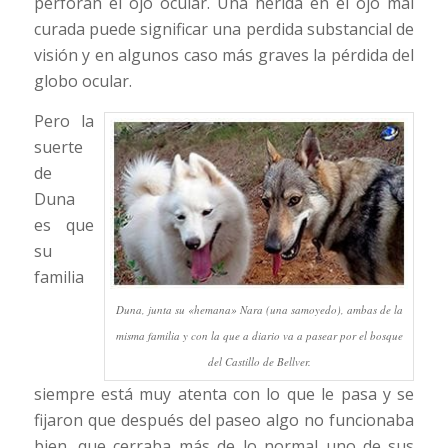
perforan el ojo ocular. Una herida en el ojo mal
curada puede significar una perdida substancial de
visión y en algunos caso más graves la pérdida del
globo ocular.
Pero la
suerte
de
Duna
es que
su
familia
Duna, junta su «hemana» Nara (una samoyedo), ambas de la
misma familia y con la que a diario va a pasear por el bosque
del Castillo de Bellver.
siempre está muy atenta con lo que le pasa y se
fijaron que después del paseo algo no funcionaba
bien, que cerraba más de lo normal uno de sus