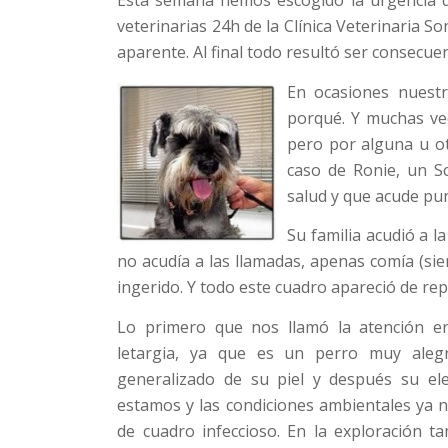
Esta semana hemos escogido la urgencia de
veterinarias 24h de la Clínica Veterinaria S
aparente. Al final todo resultó ser consecue
En ocasiones nuest
porqué. Y muchas ve
pero por alguna u ot
caso de Ronie, un S
salud y que acude pu
Su familia acudió a l
no acudía a las llamadas, apenas comía (si
ingerido. Y todo este cuadro apareció de re
Lo primero que nos llamó la atención en
letargia, ya que es un perro muy aleg
generalizado de su piel y después su el
estamos y las condiciones ambientales ya 
de cuadro infeccioso. En la exploración 