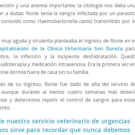
fección y una anemia importante; la citología nos daba un
r a dudas: Ronie tenía la sangre infectada por un parasit
conocido como Haemobartonella canis) transmitido por l
n muy aguda y virulenta planteaba el ingreso de Ronie en e
spitalización de la Clínica Veterinaria Son Dureta
par
iebre, la infección y la incipiente deshidratación. Qued
luidoterapia y medicación intravenosa. Era la primera vez e
nie dormía fuera de casa sin su familia.
és de su ingreso, Ronie fue dado de alta del servicio d
ón, aunque durante al menos cuatro semanas más deber
ose y deberemos repetir el control de sangre para esta
ento.
 nuestro servicio veterinario de urgencias
 nos sirve para recordar que nunca debemos