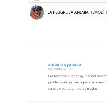
LA PELIGROSA ANEMIA HEMOLÍT
anibala ayabaca
09/01/2015 en 15:46
Dice:
Por favor me pueden ayudar indicándome
problema alérgico en la piel y si la reac
sangre o por que. muchas gracias.