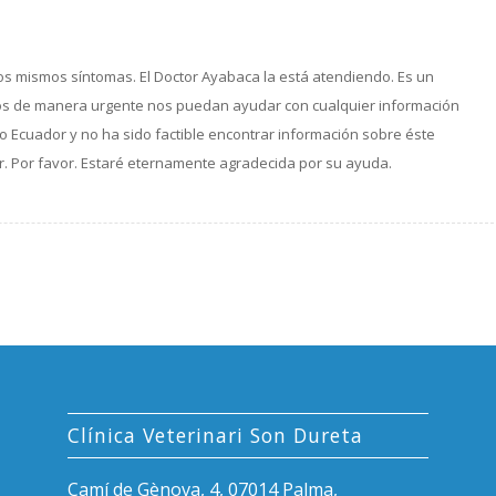
os mismos síntomas. El Doctor Ayabaca la está atendiendo. Es un
amos de manera urgente nos puedan ayudar con cualquier información
to Ecuador y no ha sido factible encontrar información sobre éste
r. Por favor. Estaré eternamente agradecida por su ayuda.
Clínica Veterinari Son Dureta
Camí de Gènova, 4, 07014 Palma,