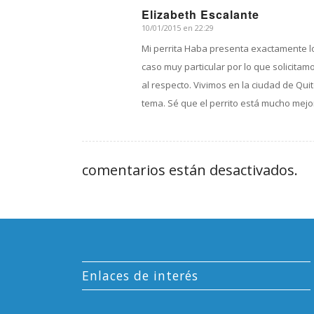
Elizabeth Escalante
10/01/2015 en 22:29
Dice:
Mi perrita Haba presenta exactamente l
caso muy particular por lo que solicit
al respecto. Vivimos en la ciudad de Qui
tema. Sé que el perrito está mucho mejo
comentarios están desactivados.
Enlaces de interés