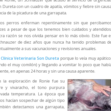
 Ronie, un Schnauzer que acudió al servicio de urgencia
on Dureta con un cuadro de apatía, vómitos y fiebre sin caus
ncia de la picadura de una garrapata.
ros perros enferman repentinamente sin que percibamo
ces a pesar de que los tenemos bien cuidados y atendidos
ra razón se nos olvida pensar en lo más obvio. Este fue e
chnauzer de diez años que nunca ha tenido problemas d
ntualmente a sus vacunaciones y revisiones anuales.
a
Clínica Veterinaria Son Dureta
porque lo veía muy apático
endo el muy comilón) y llegando a vomitar lo poco que habí
pente, en apenas 24 horas y sin una causa aparente.
 la exploración de Ronie fue su
re y vivaracho, el tono purpura
evada temperatura. La época que
nos hacían sospechar de algún tipo
también detectamos una garrapata,