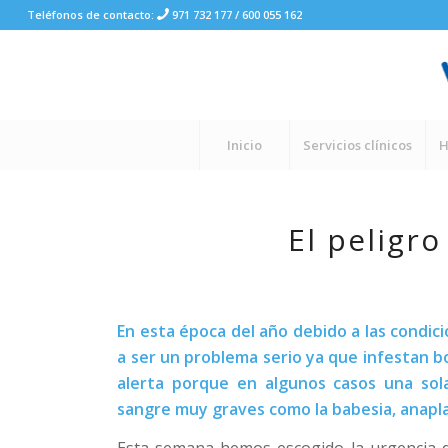
Teléfonos de contacto:
971 732 177
/
600 055 162
Inicio
Servicios clínicos
H
El peligro
En esta época del año debido a las condi
a ser un problema serio ya que infestan 
alerta porque en algunos casos una sola
sangre muy graves como la babesia, anapla