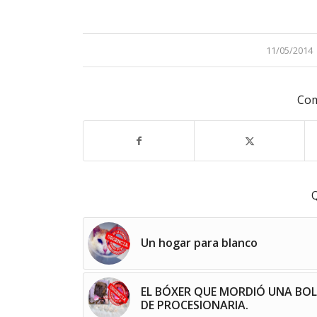
/
11/05/2014
Com
Q
Un hogar para blanco
EL BÓXER QUE MORDIÓ UNA BO
DE PROCESIONARIA.